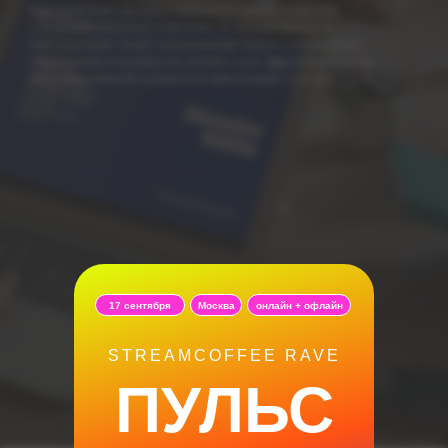
Предлагаем познакомиться с мини-курсом
«Управленческое счастье» и погрузиться в
интересную тему управления через сервисные
стратегии и взгляд на бизнес как формирование
максимальной ценности для ваших гостей.
17 сентября
Москва
онлайн + офлайн
STREAMCOFFEE RAVE
ПУЛЬС